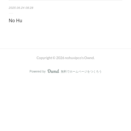
2025.06.24 08:28
No Hu
Copyright ©
2026
nohuvipco's Ownd
.
Powered by
無料でホームページをつくろう
AmebaOwnd
フォロー