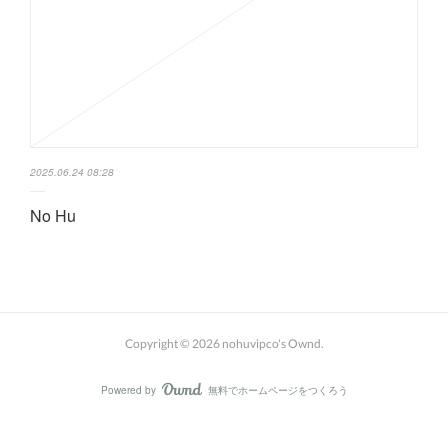
2025.06.24 08:28
No Hu
Copyright ©
2026
nohuvipco's Ownd
.
Powered by
無料でホームページをつくろう
AmebaOwnd
フォロー